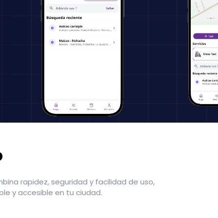
o
ina rapidez, seguridad y facilidad de uso,
le y accesible en tu ciudad.