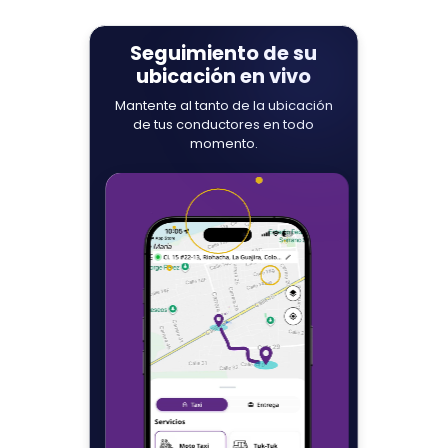
Inicia tu viaje
Disfrute de un viaje sin
contratiempos y pague de forma
segura utilizando su método de
pago preferido, incluyendo tarjetas,
monederos electrónicos o efectivo.