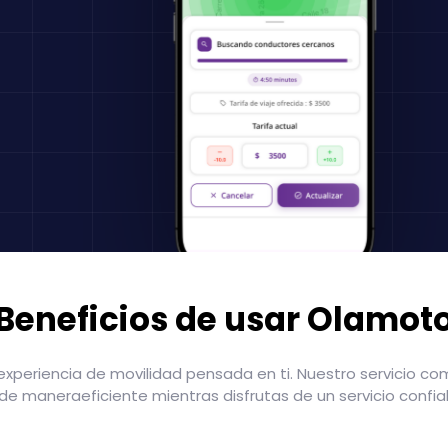
Beneficios de usar Olamot
periencia de movilidad pensada en ti. Nuestro servicio comb
e maneraeficiente mientras disfrutas de un servicio confiab