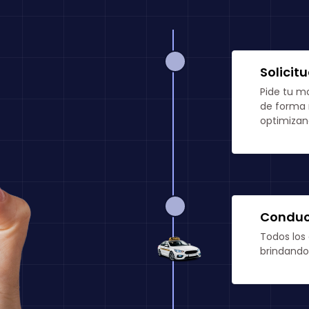
Solicit
Pide tu m
de forma r
optimizan
Conduct
Todos los
brindando