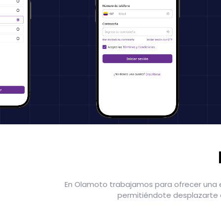
En Olamoto trabajamos para ofrecer una ex
permitiéndote desplazarte d