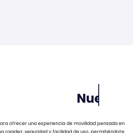
04
Contamos con un equipo de soporte
especializado disponible las 24 horas.
Nuestr
ra ofrecer una experiencia de movilidad pensada en
na rapidez, seguridad y facilidad de uso, permitiéndote