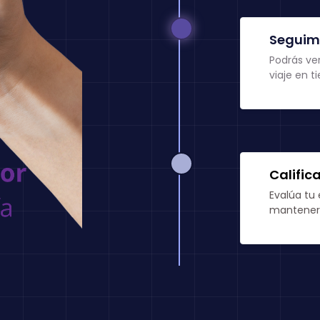
Seguimi
Podrás ver
viaje en t
Calific
Evalúa tu 
mantener 