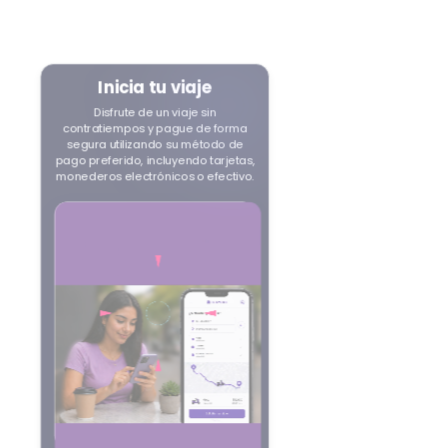
Ofertas inteligentes
Acepte o rechace ofertas sin
esfuerzo para un control total de la
reserva.