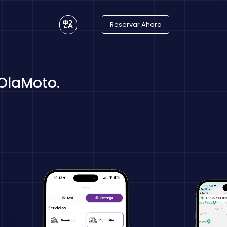
Reservar Ahora
 OlaMoto.